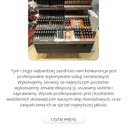
Tym czego najbardziej zazdrości nam konkurencja jest
profesjonalne wykonywane usług serwisowych.
Wykonujemy serwisy na najwyższym poziomie:
wykonujemy zmianę ekspozycji, usuwamy usterki i
naprawiamy. Wysoki profesjonalizm jest rezultatem
wieloletnich doświadczeń naszych ekip montażowych, oraz
zaopatrzenia ich w sprzęt najwyższej jakości.
Doświadczenie zdobywamy na ternie całego kraju oraz
Europy. Istotą firmy jest kompleksowość. Kolejnym
czytaj więcej
atutem na rzecz RekMedia jest złożoność oferty w skład