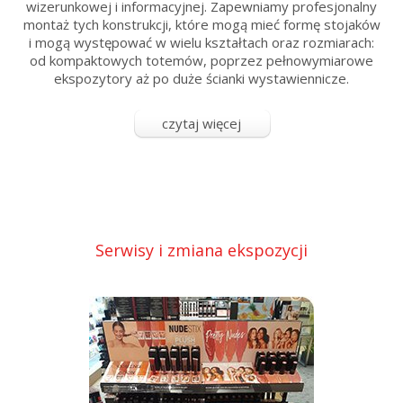
wizerunkowej i informacyjnej. Zapewniamy profesjonalny
montaż tych konstrukcji, które mogą mieć formę stojaków
i mogą występować w wielu kształtach oraz rozmiarach:
od kompaktowych totemów, poprzez pełnowymiarowe
ekspozytory aż po duże ścianki wystawiennicze.
Zapewniamy kompleksową usługę od magazynowania,
logistyki i transportu po profesjonalny montaż oraz
czytaj więcej
serwis. Działamy globalnie, na terenie całego kraju....
Serwisy i zmiana ekspozycji